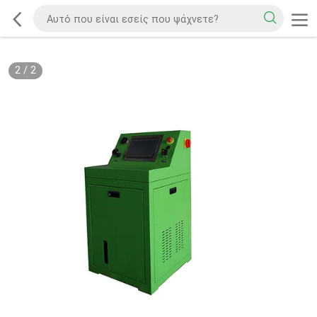
2
/
2