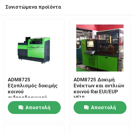
Συνιστώμενα προϊόντα
ADM8725
ADM8725 Δοκιμή
Εξοπλισμός δοκιμής
Ενέκτων και αντλιών
κοινού
κοινού Rai EUI/EUP
Σπίτι
σιδηροδρομικού
HEUI
συστήματος
Αποστολή
Αποστολή
Προϊόντα
ερώτησης
ερώτησης
Περίπου εμείς