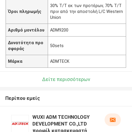
30% T/T εκ των προτέρων, 70% T/T
Όροι πληρωμής
πριν από την αποστολή L/C Western
Union
Αριθμό μοντέλου
ADM9200
Δυνατότητα προ
50sets
σφοράς
Μάρκα
ADMTECK
Δείτε περισσότερων
Περίπου εμείς
WUXI ADM TECHNOLOGY
DEVELOPMENT CO.,LTD
προφίλ κατασκευαστή