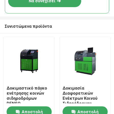
Να συνεχίσει
Συνιστώμενα προϊόντα
Σπίτι
Δοκιμαστικό πάγκο
Δοκιμασία
ενέτρησης κοινών
Διαφορετικών
Προϊόντα
σιδηροδρόμων
Ενέκτρων Κοινού
DENSO
Σιδηρόδρομου
Αποστολή
Αποστολή
Περίπου εμείς