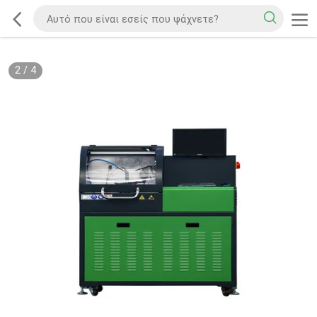
2
/
4