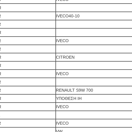
R
R
IVECO40-10
R
R
R
IVECO
R
R
CITROEN
R
R
IVECO
R
R
RENAULT S9W 700
R
ΥΠΟΘΕΣΗ IH
R
IVECO
L
R
IVECO
VW