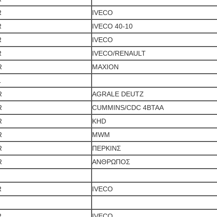
R
IVECO
R
IVECO 40-10
R
IVECO
R
IVECO/RENAULT
R
MAXION
L
R
AGRALE DEUTZ
R
CUMMINS/CDC 4BTAA
R
KHD
R
MWM
R
ΠΕΡΚΙΝΣ
R
ΑΝΘΡΩΠΟΣ
R
IVECO
R
IVECO