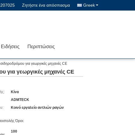
4207025
Ζητήστε ένα απόσπασμα
Greek
Ειδήσεις
Περιπτώσεις
 σιδηροδρόμου για γεωργικές μηχανές CE
υ για γεωργικές μηχανές CE
ής:
Κίνα
ADMTECK
υ:
Κοινό εργαλείο αντλιών ραγών
οστολής Όροι:
100
in: