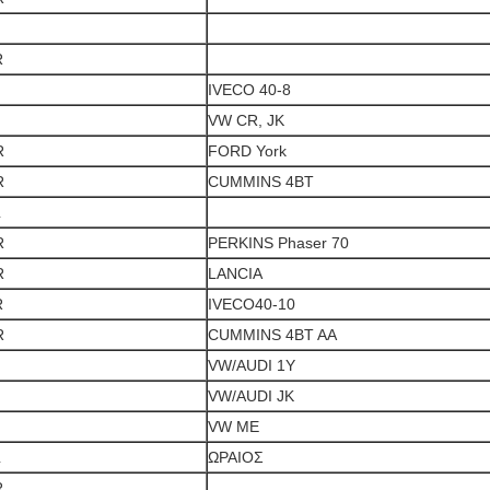
R
IVECO 40-8
VW CR, JK
R
FORD York
R
CUMMINS 4BT
L
R
PERKINS Phaser 70
R
LANCIA
R
IVECO40-10
R
CUMMINS 4BT AA
VW/AUDI 1Y
VW/AUDI JK
VW ME
L
ΩΡΑΙΟΣ
R