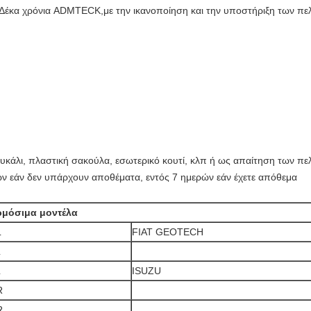
.Δέκα χρόνια ADMTECK,με την ικανοποίηση και την υποστήριξη των πε
υκάλι, πλαστική σακούλα, εσωτερικό κουτί, κλπ ή ως απαίτηση των π
ν εάν δεν υπάρχουν αποθέματα, εντός 7 ημερών εάν έχετε απόθεμα
μόσιμα μοντέλα
L
FIAT GEOTECH
L
L
ISUZU
R
R