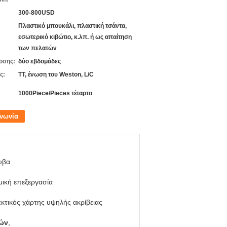
300-800USD
Πλαστικό μπουκάλι, πλαστική τσάντα,
εσωτερικό κιβώτιο, κ.λπ. ή ως απαίτηση
των πελατών
οσης:
δύο εβδομάδες
ς:
TT, ένωση του Weston, L/C
1000Piece/Pieces τέταρτο
ινωνία
υβα
ική επεξεργασία
κτικός χάρτης υψηλής ακρίβειας
μών
,