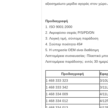
αξιοσημείωτο μερίδιο αγοράς στον χώρο
Προδιαγραφή
1. ISO 9001:2000
2. Ακροφύσιο σειράς P/S/PD/DN
3. Λογική τιμή, σύντομη παράδοση
4. Σούπερ ποιότητα 45#
5. Η υπηρεσία OEM είναι διαθέσιμη
Λεπτομέρεια συσκευασίας: Πλαστικό μπο
Λεπτομέρεια παράδοσης: εντός 30 ημερώ
Προδιαγραφή
Εφαρ
1 468 333 323
3/10
1 468 333 342
3/11
1 468 334 009
4/11
1 468 334 012
4/12
1 468 334 013
4/12