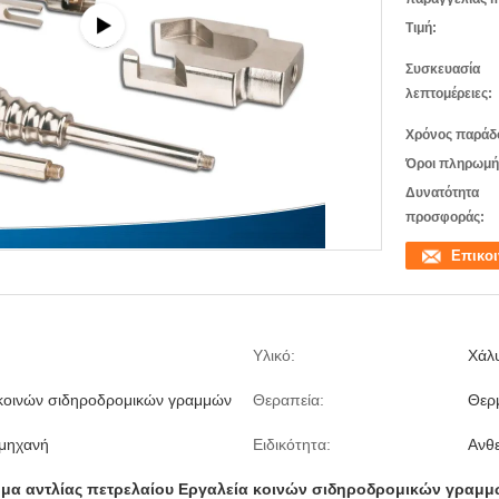
Τιμή:
Συσκευασία
λεπτομέρειες:
Χρόνος παράδ
Όροι πληρωμή
Δυνατότητα
προσφοράς:
Επικο
Υλικό:
Χάλ
 κοινών σιδηροδρομικών γραμμών
Θεραπεία:
Θερμ
 μηχανή
Ειδικότητα:
Ανθε
μα αντλίας πετρελαίου Εργαλεία κοινών σιδηροδρομικών γραμ