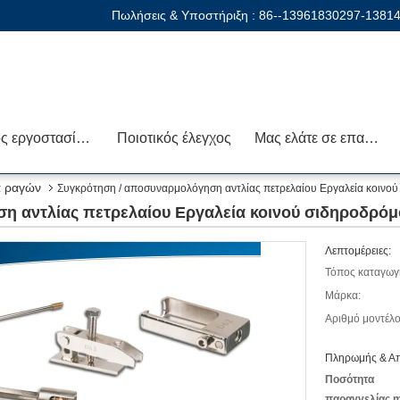
Πωλήσεις & Υποστήριξη :
86--13961830297-1381
Γύρος εργοστασίων
Ποιοτικός έλεγχος
Μας ελάτε σε επαφή με
α ραγών
Συγκρότηση / αποσυναρμολόγηση αντλίας πετρελαίου Εργαλεία κοινού
 αντλίας πετρελαίου Εργαλεία κοινού σιδηροδρόμο
Λεπτομέρειες:
Τόπος καταγωγ
Μάρκα:
Αριθμό μοντέλο
Πληρωμής & Απ
Ποσότητα
παραγγελίας m