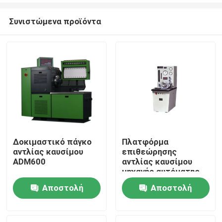
Συνιστώμενα προϊόντα
Δοκιμαστικό πάγκο
Πλατφόρμα
αντλίας καυσίμου
επιθεώρησης
Σπίτι
ADM600
αντλίας καυσίμου
μηχανής αυτόματης
δοκιμής με AUTO
Αποστολή
Αποστολή
Προϊόντα
CONTROL MANUAL
CONTROL MODE
ερώτησης
ερώτησης
Περίπου εμείς