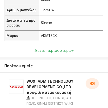
Αριθμό μοντέλου
12PSDW-β
Δυνατότητα προ
50sets
σφοράς
Μάρκα
ADMTECK
Δείτε περισσότερων
Περίπου εμείς
WUXI ADM TECHNOLOGY
DEVELOPMENT CO.,LTD
προφίλ κατασκευαστή
811, NO. 801, HONGQIAO
ROAD, BINHU DISTRICT WUXI,