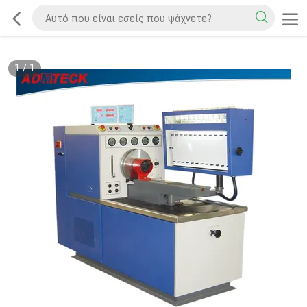
1
/
1